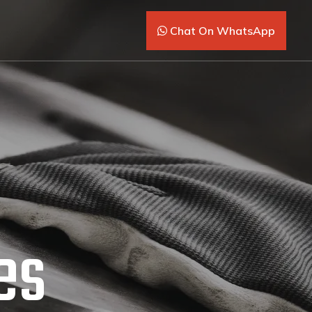
Chat On WhatsApp
ad
ro que
en
fortal