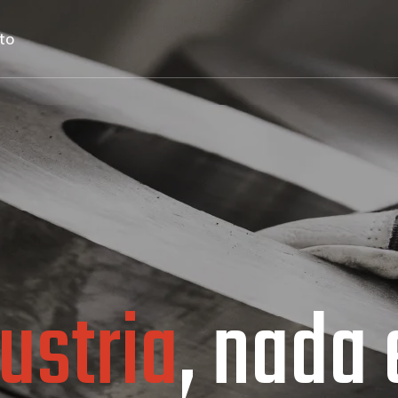
to
ación y
, nada es
calid
Ace