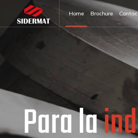
Home
Brochure
Contac
e
a la
el
industria
Innov