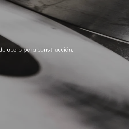
pieza de acer
futu
nstrucción,
lta calidad para la industria,
Confiabilidad y resistencia
ca.
siderúrgicos.