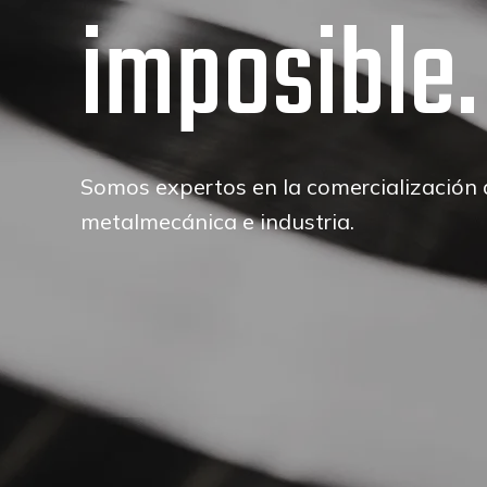
osible.
cada 
pertos en la comercialización de acero para co
Proveemos acero de la más a
ánica e industria.
construcción y metalmecáni