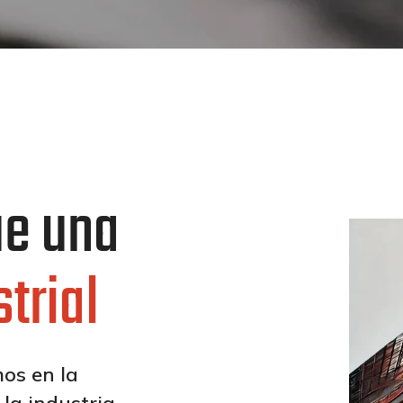
e una
trial
os en la